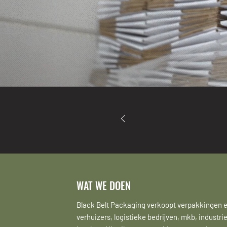
VERPAK
WAT WE DOEN
Black Belt Packaging verkoopt verpakkingen 
verhuizers, logistieke bedrijven, mkb, industr