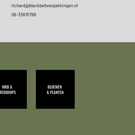
richard@blackbeltverpakkingen.nl
06-33615799
MKB
&
BLOEMEN
WEBSHOPS
& PLANTEN