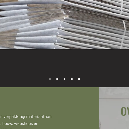
KINGSMATERIALEN VOOR
VERHUIZERS & L
O
en verpakkingsmateriaal aan
ie, bouw, webshops en